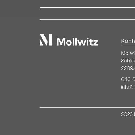
Zum Inhalt springen
Kont
Mollwitz
Mollw
Schle
2239
040 6
info@
2026 