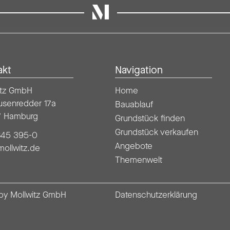
Mollwitz
akt
Navigation
itz GmbH
Home
usenredder 17a
Bauablauf
7 Hamburg
Grundstück finden
Grundstück verkaufen
45 395-0
Angebote
mollwitz.de
Themenwelt
by Mollwitz GmbH
Datenschutzerklärung